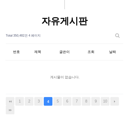
자유게시판
Total 350,482건
4 페이지
번호
제목
글쓴이
조회
날짜
게시물이 없습니다.
1
2
3
5
6
7
8
9
10
4